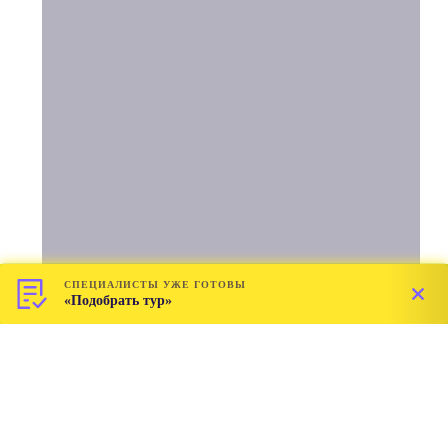
СПЕЦИАЛИСТЫ УЖЕ ГОТОВЫ
«Подобрать тур»
Хойан
Для ценителей культуры, истории и невероятной
кухни. Уютный город провинциального подчинения в
провинции Куангнам в центральном Вьетнаме.