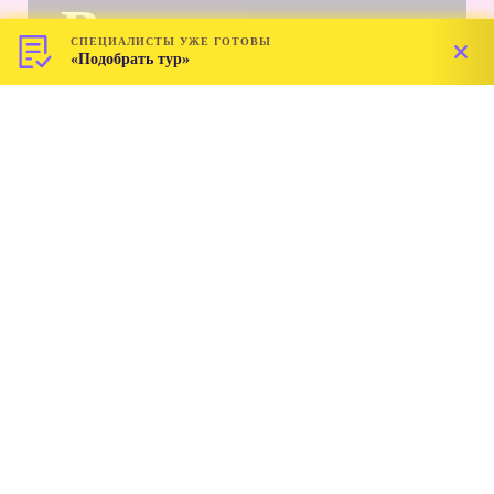
Вьетнам из
СПЕЦИАЛИСТЫ УЖЕ ГОТОВЫ
«Подобрать тур»
Тюмени
С ноября 2025 года из Тюмени запустят
прямые чартерные рейсы в Нячанг
(Вьетнам). Их будет выполнять авиакомпания
AZUR air в рамках программы туроператора
Anex. Полёты продлятся до конца марта 2026
года
ВЫБРАТЬ ТУР